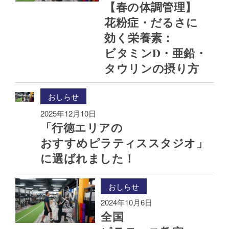
【春の​体調管理】
花粉症・だるさに​
効く​栄養素：
ビタミンD・亜鉛・
タウリンの​摂り方
おしらせ
2025年12月10日
「行徳エリアの​
おすすめピラティススタジオ」
に​選ばれました！
おしらせ
2024年10月6日
全国​