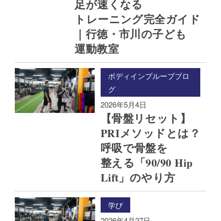
足が​速くなる​
トレーニング完全ガイド
｜行徳・市川の​子ども​
運動教室
ボディインプルーブブロ
グ
2026年5月4日
【骨盤リセット】
PRIメソッドとは？​
呼吸で​骨盤を​
整える​「90/90 Hip
Lift」の​やり方
学び
2026年4月27日