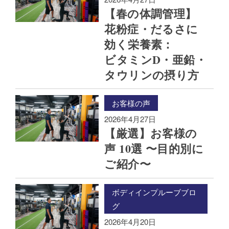
【春の​体調管理】
花粉症・だるさに​
効く​栄養素：
ビタミンD・亜鉛・
タウリンの​摂り方
お客様の声
2026年4月27日
【厳選】お客様の​
声 10選 〜目的別に​
ご紹介〜
ボディインプルーブブロ
グ
2026年4月20日