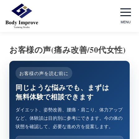
MENU
お客様の​声(痛み改善/50​代女性)
お客様の声を読む前に
同じような​悩みでも、​まずは​
無料体験で​相談できます
ダイエット、姿勢改善、腰痛・肩こり、体力アップ
など、体験談は目的別に参考にできます。今の体の
状態を確認して、必要な進め方を提案します。