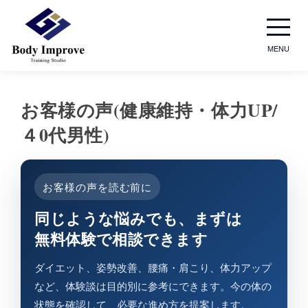
MENU
お客様の​声(健康維持・体力UP/
４0​代男性)
お客様の声を読む前に
同じような​悩みでも、​まずは​
無料体験で​相談できます
ダイエット、姿勢改善、腰痛・肩こり、体力アップ
など、体験談は目的別に参考にできます。今の体の
状態を確認して、必要な進め方を提案します。