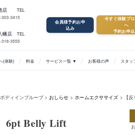
行徳店
TEL
-303-3415
今すぐ体験プロ
会員様予約お申
へ
込み
予約お申込
八幡店
TEL
-318-3555
(体験)
料金
サービス一覧 ▼
お客様の声
スタッ
ボディインプルーブ
>
おしらせ
>
ホームエクササイズ
>
【反り
 Belly Lift