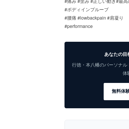
#痛み
#歪み
#正しい動き
#最高
#ボディインプルーブ
#腰痛
#lowbackpain
#肩凝り
#performance
あなたの目
行徳・本八幡のパーソナル
体
無料体