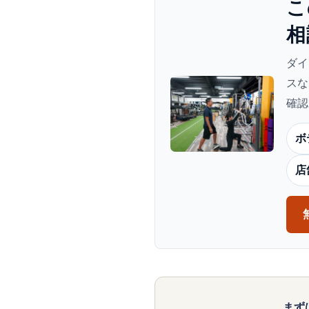
こ
相
ダイ
スな
確認
ボ
店
まず