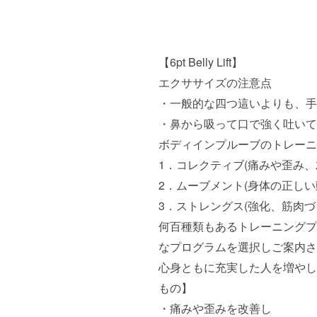
【6pt Belly Lift】
エクササイズの注意点
・一般的な四つ這いよりも、手
・鼻から吸って口で強く吐いて
ボディインプルーブのトレーニ
1．コレクティブ(痛みや歪み、
2．ムーブメント(身体の正しい
3．ストレングス(強化、筋肉づ
何百種類もあるトレーニングプ
なプログラムを選択しご案内さ
心身ともに充実した人を増やし
もの】
・痛みや歪みを改善し