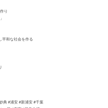
作り
」
し平和な社会を作る
り
#妙典
#浦安
#新浦安
#千葉