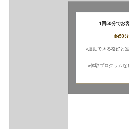
1回50分で
約50分
※運動できる格好と
※体験プログラムな