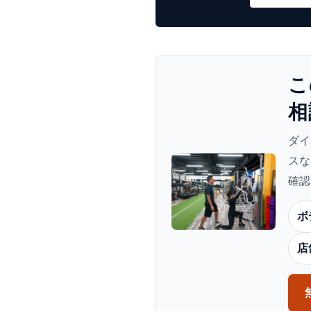
こ
相
ダイ
スな
確認
ボ
店