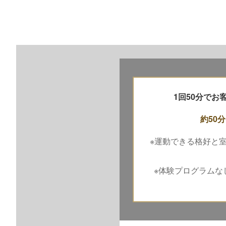
1回50分で
約50分
※運動できる格好と
※体験プログラムな