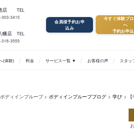
行徳店
TEL
-303-3415
今すぐ体験プロ
会員様予約お申
へ
込み
予約お申込
八幡店
TEL
-318-3555
(体験)
料金
サービス一覧 ▼
お客様の声
スタッ
ボディインプルーブ
>
ボディインプルーブブログ
>
学び
>
【
】