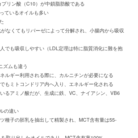
カプリン酸（C10）が中鎖脂肪酸である
入っているオイルも多い
た
化がなくてもリパーゼによって分解され、小腸内から吸収
人でも吸収しやすい（LDL定理は特に脂質消化に難を抱
ニズムも違う
ネルギー利用される際に、カルニチンが必要になる
でもミトコンドリア内へ入り、エネルギー化される
いるアミノ酸だが、生成に鉄、VC、ナイアシン、VB6
イルの違い
ツ種子の胚乳を抽出して精製され、MCT含有量は55-
を取り出したオイルであり、MCT含有率100%