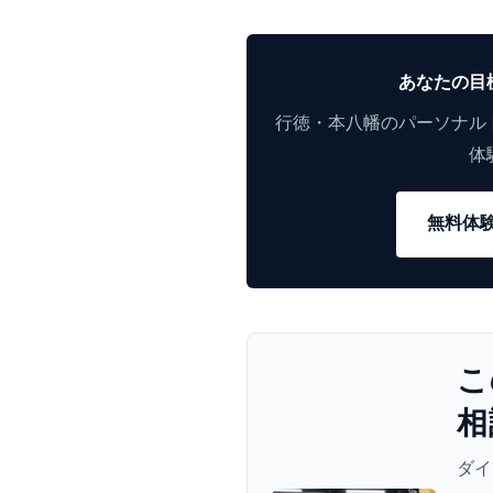
あなたの目
行徳・本八幡のパーソナル
体
無料体
こ
相
ダイ