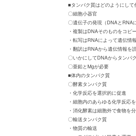
■タンパク質はどのようにして
〇細胞小器官
〇遺伝子の発現（DNAとRNA
・複製はDNAそのものをコピ
・転写はRNAによって遺伝情
・翻訳はRNAから遺伝情報を
〇いかにしてDNAからタンパ
〇亜鉛とMgが必要
■体内のタンパク質
〇酵素タンパク質
・化学反応を選択的に促進
・細胞内のあらゆる化学反応を
・消化酵素は細胞外で食物を分
〇輸送タンパク質
・物質の輸送