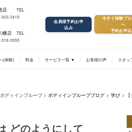
行徳店
TEL
-303-3415
今すぐ体験プロ
会員様予約お申
へ
込み
予約お申込
八幡店
TEL
-318-3555
(体験)
料金
サービス一覧 ▼
お客様の声
スタッ
ボディインプルーブ
>
ボディインプルーブブログ
>
学び
>
【
​ どのように​して​