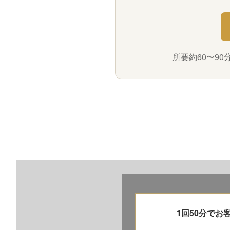
所要約60〜9
1回50分で